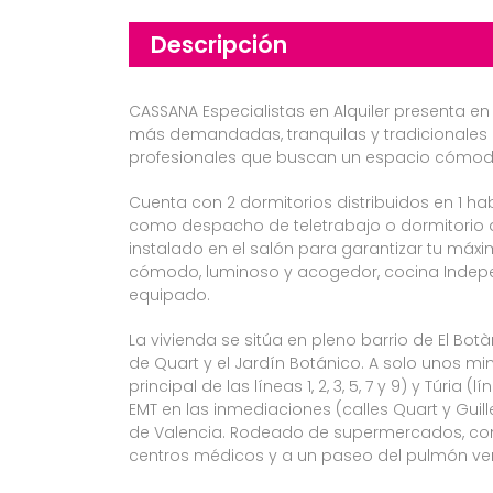
Descripción
CASSANA Especialistas en Alquiler presenta en
más demandadas, tranquilas y tradicionales
profesionales que buscan un espacio cómodo,
Cuenta con 2 dormitorios distribuidos en 1 habit
como despacho de teletrabajo o dormitorio de
instalado en el salón para garantizar tu má
cómodo, luminoso y acogedor, cocina Indepe
equipado.
La vivienda se sitúa en pleno barrio de El Bo
de Quart y el Jardín Botánico. A solo unos m
principal de las líneas 1, 2, 3, 5, 7 y 9) y Túr
EMT en las inmediaciones (calles Quart y Gu
de Valencia. Rodeado de supermercados, come
centros médicos y a un paseo del pulmón verd