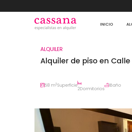
INICIO
AL
ALQUILER
Alquiler de piso en Calle
2
58
m
Superficie
1
Baño
2
Dormitorios