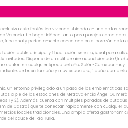
 exclusiva esta fantástica vivienda ubicada en una de las zon
 de Valencia. Un hogar idóneo tanto para parejas como para
 funcional y perfectamente conectado en el corazón de la c
ación doble principal y 1 habitación sencilla, ideal para utiliz
 invitados. Dispone de un split de aire acondicionado (frío/c
ximo confort en cualquier época del año. Salón-Comedor muy
ndiente, de buen tamaño y muy espaciosa, 1 baño completo 
tànic, un entorno privilegiado a un paso de las emblemáticas To
inutos a pie de las estaciones de Metrovalencia Àngel Guimerà
ia (líneas 1 y 2). Además, cuenta con múltiples paradas de autobús
illem de Castro) que te conectan rápidamente con cualquier p
rcios locales tradicionales, una amplia oferta gastronómic
e del cauce del Río Turia.