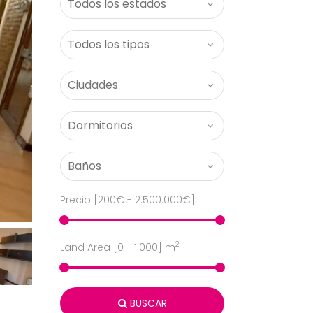
Precio [
200€
-
2.500.000€
]
2
Land Area [
0
-
1.000
] m
BUSCAR