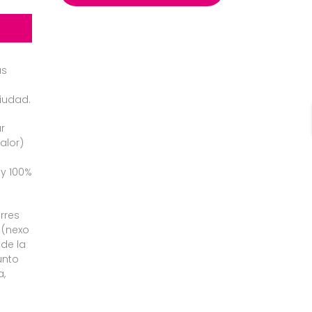
as
iudad.
ar
alor)
y 100%
rres
 (nexo
 de la
unto
a,