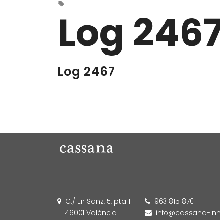
Log 246
Log 2467
C./ En Sanz, 5, pta 1
963 815 870
46001 València
info@cassana-inm