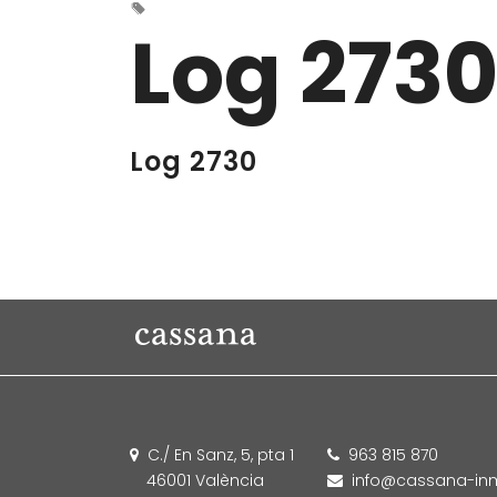
Log 273
Log 2730
C./ En Sanz, 5, pta 1
963 815 870
46001 València
info@cassana-inm